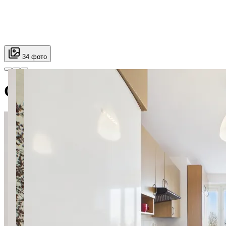
34 фото
Cieszyńska SuperApart — near