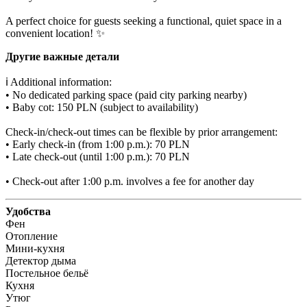
A perfect choice for guests seeking a functional, quiet space in a 
convenient location! ✨
Другие важные детали
ℹ️ Additional information:

• No dedicated parking space (paid city parking nearby)

• Baby cot: 150 PLN (subject to availability)

Check-in/check-out times can be flexible by prior arrangement:

• Early check-in (from 1:00 p.m.): 70 PLN

• Late check-out (until 1:00 p.m.): 70 PLN

• Check-out after 1:00 p.m. involves a fee for another day
Удобства
Фен
Отопление
Мини-кухня
Детектор дыма
Постельное бельё
Кухня
Утюг