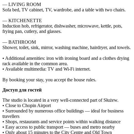
— LIVING ROOM

Sofa bed, TV cabinet, TV, wardrobe, and a table with two chairs.

— KITCHENETTE

Induction hob, refrigerator, dishwasher, microwave, kettle, pots, 
frying pan, cutlery, and glasses.

— BATHROOM

Shower, toilet, sink, mirror, washing machine, hairdryer, and towels.

• Additional amenities: iron with ironing board and a clothes drying 
rack available in the common area.

• Available multimedia: TV and Wi-Fi internet.

By booking your stay, you accept the house rules.
Доступ для гостей
The studio is located in a very well-connected part of Służew.

• Close to Chopin Airport

• Surrounded by numerous office buildings — ideal for business 
travellers

• Shops, restaurants and service points within walking distance

• Easy access to public transport — buses and metro nearby

• Only about 15 minutes to the City Centre and Old Town
