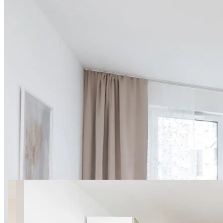
13 фото
Bokserska 71B SuperApart |
Near Chopin Airport