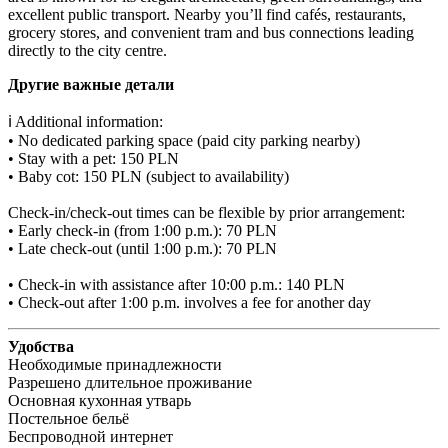
excellent public transport. Nearby you’ll find cafés, restaurants, 
grocery stores, and convenient tram and bus connections leading 
directly to the city centre.
Другие важные детали
ℹ️ Additional information:

• No dedicated parking space (paid city parking nearby)

• Stay with a pet: 150 PLN

• Baby cot: 150 PLN (subject to availability)

Check-in/check-out times can be flexible by prior arrangement:

• Early check-in (from 1:00 p.m.): 70 PLN

• Late check-out (until 1:00 p.m.): 70 PLN

• Check-in with assistance after 10:00 p.m.: 140 PLN

• Check-out after 1:00 p.m. involves a fee for another day
Удобства
Необходимые принадлежности
Разрешено длительное проживание
Основная кухонная утварь
Постельное бельё
Беспроводной интернет