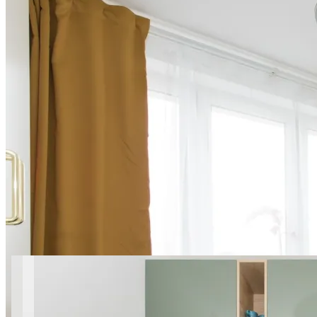
13 фото
Belwederska B MiniStudio |
Studio Mokotów