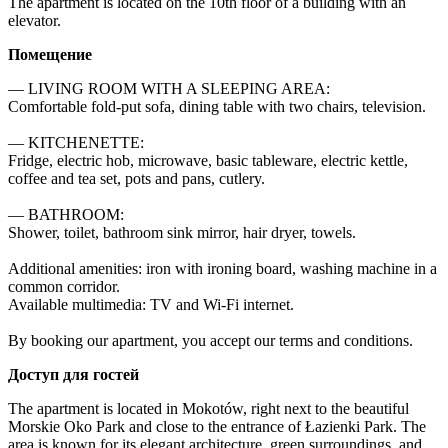
The apartment is located on the 10th floor of a building with an 
elevator.
Помещение
— LIVING ROOM WITH A SLEEPING AREA:

Comfortable fold-put sofa, dining table with two chairs, television.

— KITCHENETTE:

Fridge, electric hob, microwave, basic tableware, electric kettle, 
coffee and tea set, pots and pans, cutlery.

— BATHROOM:

Shower, toilet, bathroom sink mirror, hair dryer, towels.

Additional amenities: iron with ironing board, washing machine in a 
common corridor.

Available multimedia: TV and Wi-Fi internet.

By booking our apartment, you accept our terms and conditions.
Доступ для гостей
The apartment is located in Mokotów, right next to the beautiful 
Morskie Oko Park and close to the entrance of Łazienki Park. The 
area is known for its elegant architecture, green surroundings, and 