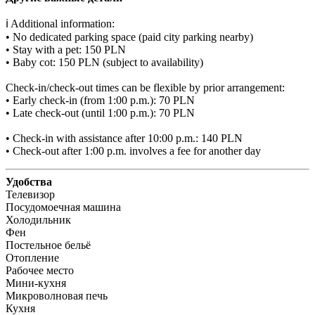
ℹ️ Additional information:

• No dedicated parking space (paid city parking nearby)

• Stay with a pet: 150 PLN

• Baby cot: 150 PLN (subject to availability)

Check-in/check-out times can be flexible by prior arrangement:

• Early check-in (from 1:00 p.m.): 70 PLN

• Late check-out (until 1:00 p.m.): 70 PLN

• Check-in with assistance after 10:00 p.m.: 140 PLN

• Check-out after 1:00 p.m. involves a fee for another day
Удобства
Телевизор
Посудомоечная машина
Холодильник
Фен
Постельное бельё
Отопление
Рабочее место
Мини-кухня
Микроволновая печь
Кухня