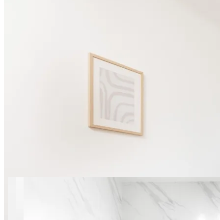
30 фото
Jana Pawła II apt 312
SuperApart