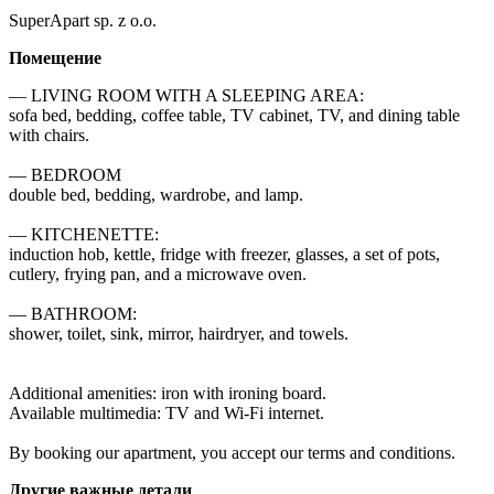
SuperApart sp. z o.o.
Помещение
— LIVING ROOM WITH A SLEEPING AREA:

sofa bed, bedding, coffee table, TV cabinet, TV, and dining table 
with chairs.

— BEDROOM

double bed, bedding, wardrobe, and lamp.

— KITCHENETTE: 

induction hob, kettle, fridge with freezer, glasses, a set of pots, 
cutlery, frying pan, and a microwave oven.

— BATHROOM:

shower, toilet, sink, mirror, hairdryer, and towels.

Additional amenities: iron with ironing board.

Available multimedia: TV and Wi-Fi internet.

By booking our apartment, you accept our terms and conditions.
Другие важные детали