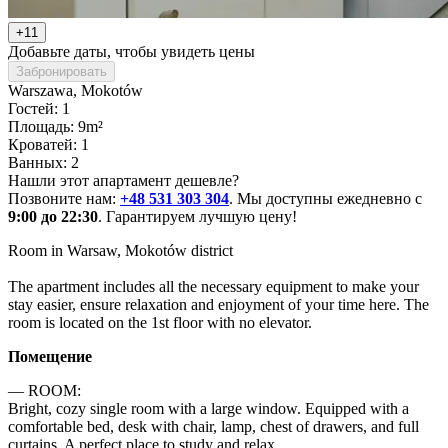
+11
Добавьте даты, чтобы увидеть цены
Забронировать
Warszawa
, Mokotów
Гостей: 1
Площадь: 9m²
Кроватей: 1
Ванных: 2
Нашли этот апартамент дешевле?
Позвоните нам:
+48 531 303 304
. Мы доступны ежедневно с
9:00 до 22:30
. Гарантируем лучшую цену!
Room in Warsaw, Mokotów district

The apartment includes all the necessary equipment to make your 
stay easier, ensure relaxation and enjoyment of your time here. The 
room is located on the 1st floor with no elevator.
Помещение
— ROOM:

Bright, cozy single room with a large window. Equipped with a 
comfortable bed, desk with chair, lamp, chest of drawers, and full 
curtains. A perfect place to study and relax.
