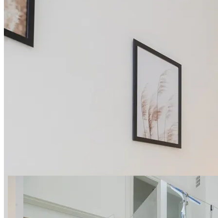
16 фото
006 Belwederska 36/38 ROOM
SuperApart