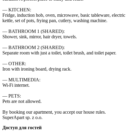
— KITCHEN:

Fridge, induction hob, oven, microwave, basic tableware, electric 
kettle, set of pots, frying pan, cutlery, washing machine.

— BATHROOM 1 (SHARED):

Shower, sink, mirror, hair dryer, towels.

— BATHROOM 2 (SHARED):

Separate room with just a toilet, toilet brush, and toilet paper.

— OTHER:

Iron with ironing board, drying rack.

— MULTIMEDIA:

Wi-Fi internet.

— PETS:

Pets are not allowed.

By booking our apartment, you accept our house rules.

SuperApart sp. z o.o.
Доступ для гостей