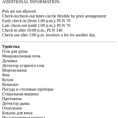
ADDITIONAL INFORMATION:

Pets are not allowed.

Check-in/check-out times can be flexible by prior arrangement:

Early check-in (from 1:00 p.m.): PLN 70 

Late check-out (until 1:00 p.m.): PLN 70 

Check-in after 10:00 p.m.: PLN 140 

Check-out after 1:00 p.m. involves a fee for another day.
Удобства
Гель для душа
Микроволновая печь
Духовка
Детектор угарного газа
Морозильник
Фен
Кухня
Вешалки
Посуда и столовые приборы
Стиральная машина
Противень
Детектор дыма
Отопление
Бокалы для вина
Посудомоечная машина