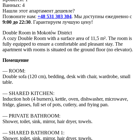
Ванных: 4
Нашли этот апартамент дешевле?
Позвоните нам:
+48 531 303 304
. Мы доступны ежедневно с
9:00 до 22:30
. Гарантируем лучшую цену!
Double Room in Mokotów District

A cozy Double Room with a surface area of 11,5 m². The room is 
fully equipped to ensure a comfortable and pleasant stay. The 
apartment with rooms is situated on the ground floor (no elevator).
Помещение
— ROOM:

Double sofa (120 cm), bedding, desk with chair, wardrobe, small 
table.

— SHARED KITCHEN:

Induction hob (4 burners), kettle, oven, dishwasher, microwave, 
fridge, glasses, full set of pots, cutlery, and frying pan.

— PRIVATE BATHROOM:

Shower, toilet, sink, mirror, hair dryer, towels.

— SHARED BATHROOM 1:

Shower, toilet, sink, mirror, hair dryer, towels.
