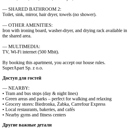
— SHARED BATHROOM 2:

Toilet, sink, mirror, hair dryer, towels (no shower).

— OTHER AMENITIES:

Iron with ironing board, washer-dryer, and drying rack available in 
the shared area.

— MULTIMEDIA:

TV, Wi-Fi internet (500 Mbit).

By booking this apartment, you accept our house rules.

SuperApart Sp. z o.o.
Доступ для гостей
— NEARBY:

• Tram and bus stops (day & night lines)

• Green areas and parks – perfect for walking and relaxing

• Grocery stores: Biedronka, Żabka, Carrefour Express

• Local restaurants, bakeries, and cafés

• Nearby gyms and fitness centers
Другие важные детали