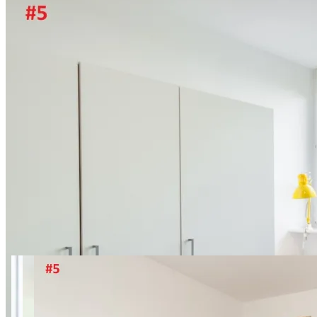
9 фото
Starościńska 10 room 5
SuperApart